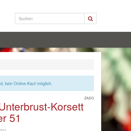
nd, kein Online-Kauf möglich.
ZADO
nterbrust-Korsett
er 51
-001