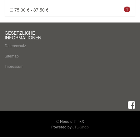
75,00 € - 87,50 €
1
GESETZLICHE
INFORMATIONEN
Datenschutz
Sitemap
Impressum
© NeedfulthinxX
Powered by
JTL-Shop