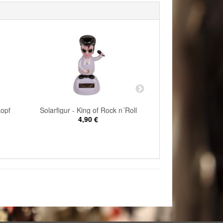
kopf
Solarfigur - King of Rock n´Roll
Solarfigur 
4,90 €
4,90