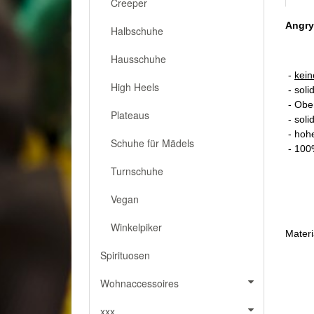
Creeper
Angry
Halbschuhe
Hausschuhe
-
kein
High Heels
- soli
- Ober
Plateaus
- soli
- hohe
Schuhe für Mädels
- 100
Turnschuhe
Vegan
Winkelpiker
Materi
Spirituosen
Wohnaccessoires
xxx