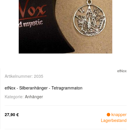
etNox
Artikelnummer:
2035
etNox - Silberanhänger - Tetragrammaton
Kategorie:
Anhänger
27,90 €
knapper
Lagerbestand