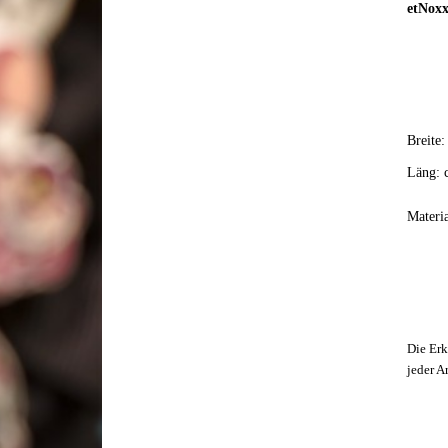
etNox
Breite
Läng: 
Materia
Die Erk
jeder A