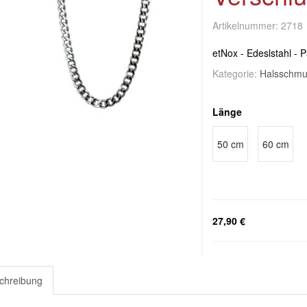
Artikelnummer:
2718
etNox - Edeslstahl - 
Kategorie:
Halsschmu
Länge
50 cm
60 cm
27,90 €
chreibung