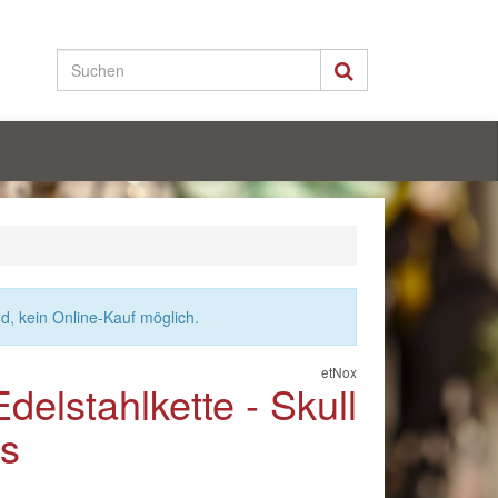
nd, kein Online-Kauf möglich.
etNox
delstahlkette - Skull
es