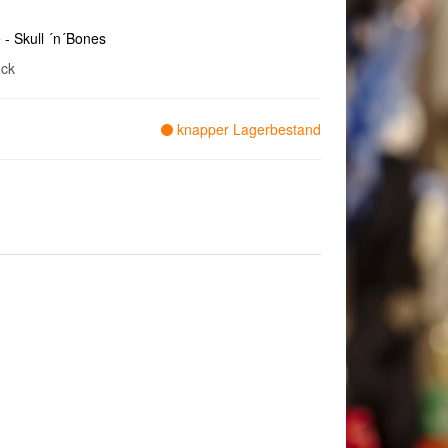
 - Skull ´n´Bones
ck
knapper Lagerbestand