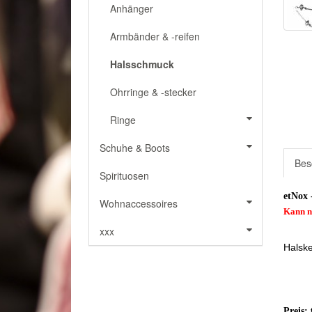
Anhänger
Armbänder & -reifen
Halsschmuck
Ohrringe & -stecker
Ringe
Schuhe & Boots
Bes
Spirituosen
etNox 
Wohnaccessoires
Kann n
xxx
Halske
Preis: 