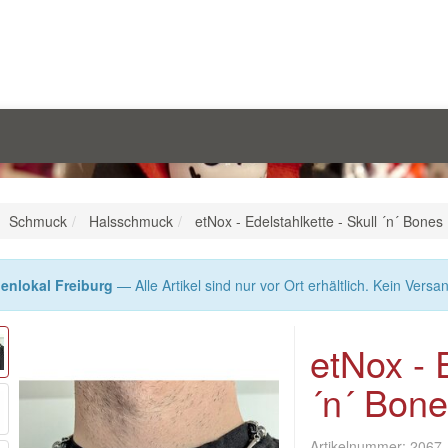
Schmuck
Halsschmuck
etNox - Edelstahlkette - Skull ´n´ Bones
enlokal Freiburg
— Alle Artikel sind nur vor Ort erhältlich. Kein Versa
etNox - E
´n´ Bon
Artikelnummer:
2067