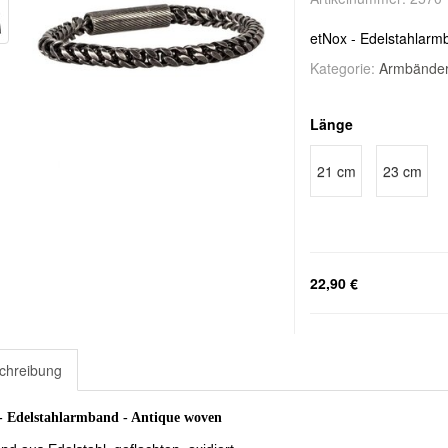
etNox - Edelstahlarm
Kategorie:
Armbänder 
Länge
21 cm
23 cm
22,90 €
chreibung
- Edelstahlarmband - Antique woven