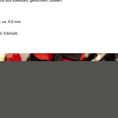
d aus Edelstahl, geflochten, oxidiert.
: ca. 0,6 mm
l: Edelstahl