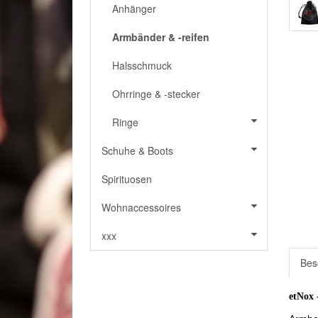
Anhänger
Armbänder & -reifen
Halsschmuck
Ohrringe & -stecker
Ringe
Schuhe & Boots
Spirituosen
Wohnaccessoires
xxx
Bes
etNox 