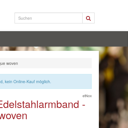
ique woven
nd, kein Online-Kauf möglich.
etNox
Edelstahlarmband -
 woven