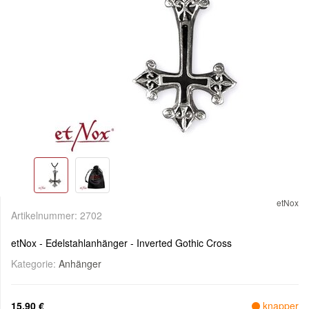
etNox
Artikelnummer:
2702
etNox - Edelstahlanhänger - Inverted Gothic Cross
Kategorie:
Anhänger
15,90 €
knapper