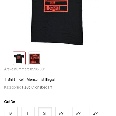
Artikelnummer:
0590-004
T-Shirt - Kein Mensch ist illegal
Kategorie:
Revolutionsbedarf
Größe
M
L
XL
2XL
3XL
4XL