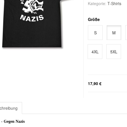
Kategorie:
T-Shirts
Größe
S
M
4XL
5XL
17,90 €
chreibung
t - Gegen Nazis