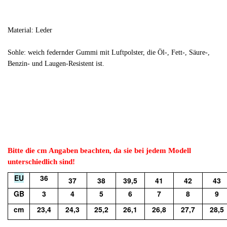
Material: Leder
Sohle: weich federnder Gummi mit Luftpolster, die
Öl-, Fett-, Säure-,
Benzin- und Laugen-Resistent ist.
Bitte die cm Angaben beachten, da sie bei jedem Modell
unterschiedlich sind!
EU
36
37
38
39,5
41
42
43
GB
3
4
5
6
7
8
9
cm
23,4
24,3
25,2
26,1
26,8
27,7
28,5