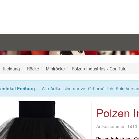
Kleidung
Röcke
Miniröcke
Poizen Industries - Cor Tutu
enlokal Freiburg
— Alle Artikel sind nur vor Ort erhältlich. Kein Versa
Poizen I
Artikelnummer:
1410
Poizen Industries - C