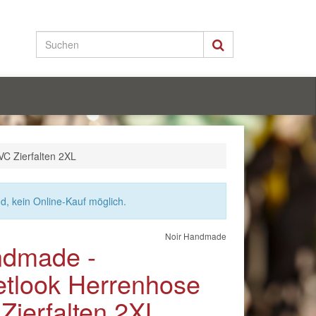
C Zierfalten 2XL
nd, kein Online-Kauf möglich.
Noir Handmade
ndmade -
tlook Herrenhose
Zierfalten 2XL