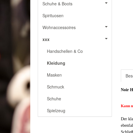
Schuhe & Boots
Spirituosen
Wohnaccessoires
xxx
Handschellen & Co
Kleidung
Masken
Bes
Schmuck
Noir H
Schuhe
Kann n
Spielzeug
Der kl
ebenfal
Schlie