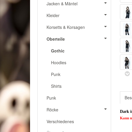
Jacken & Mäntel
Kleider
Korsetts & Korsagen
Oberteile
Gothic
Hoodies
Punk
Shirts
Bes
Punk
Röcke
Dark i
Kann n
Verschiedenes