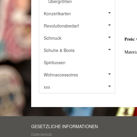
Übergrößen
Konzertkarten
Revolutionsbedarf
Schmuck
Preis: 
Schuhe & Boots
Materi
Spirituosen
Wohnaccessoires
xxx
GESETZLICHE INFORMATIONEN
Datenschutz