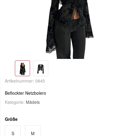
Artikelnummer:
0845
Beflockter Netzbolero
Kategorie:
Mädels
Größe
S
M