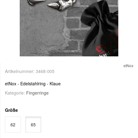
etNox
Artikelnummer:
3468-005
etNox - Edelstahlring - Klaue
Kategorie:
Fingerringe
Größe
62
65