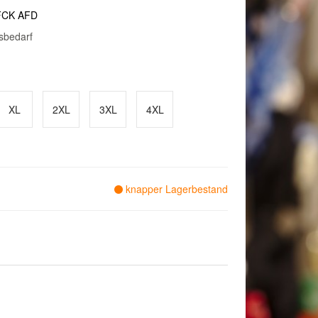
 FCK AFD
sbedarf
XL
2XL
3XL
4XL
knapper Lagerbestand