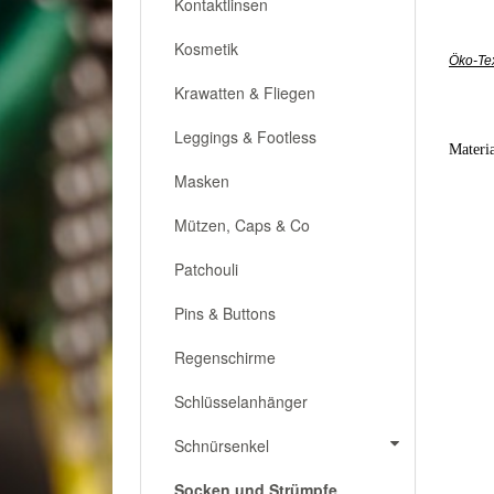
Kontaktlinsen
Kosmetik
Öko-Tex
Krawatten & Fliegen
Leggings & Footless
Materi
Masken
Mützen, Caps & Co
Patchouli
Pins & Buttons
Regenschirme
Schlüsselanhänger
Schnürsenkel
Socken und Strümpfe