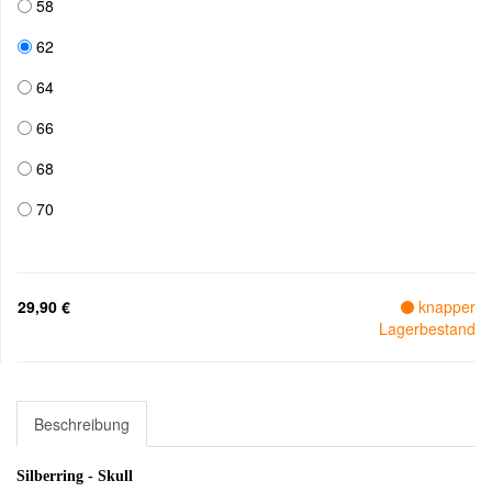
58
62
64
66
68
70
29,90 €
knapper
Lagerbestand
Beschreibung
Silberring - Skull