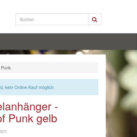
f Punk
nd, kein Online-Kauf möglich.
elanhänger -
f Punk gelb
-001