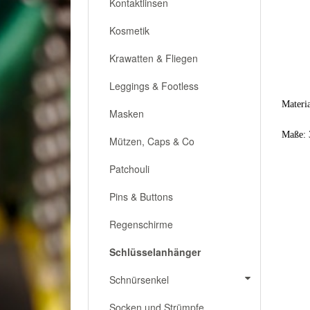
Kontaktlinsen
Kosmetik
Krawatten & Fliegen
Leggings & Footless
Materia
Masken
Maße: 
Mützen, Caps & Co
Patchouli
Pins & Buttons
Regenschirme
Schlüsselanhänger
Schnürsenkel
Socken und Strümpfe