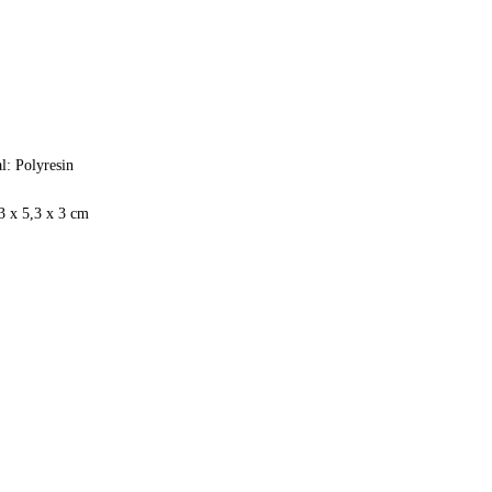
l: Polyresin
3 x 5,3 x 3 cm