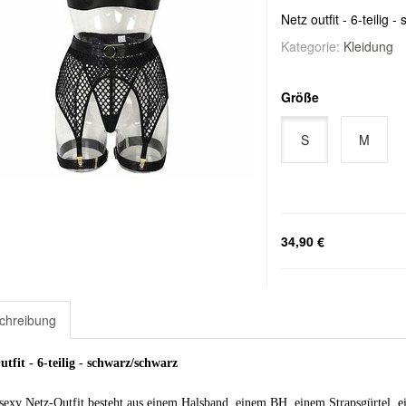
Netz outfit - 6-teilig 
Kategorie:
Kleidung
Größe
S
M
34,90 €
chreibung
utfit - 6-teilig - schwarz/schwarz
 sexy Netz-Outfit besteht aus einem Halsband, einem BH, einem Strapsgürtel, 