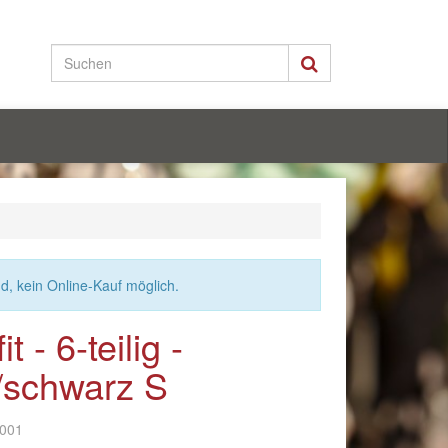
nd, kein Online-Kauf möglich.
t - 6-teilig -
/schwarz S
-001