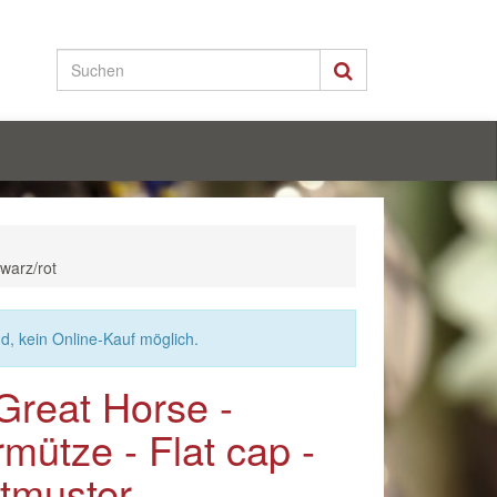
warz/rot
nd, kein Online-Kauf möglich.
Great Horse -
mütze - Flat cap -
tmuster -