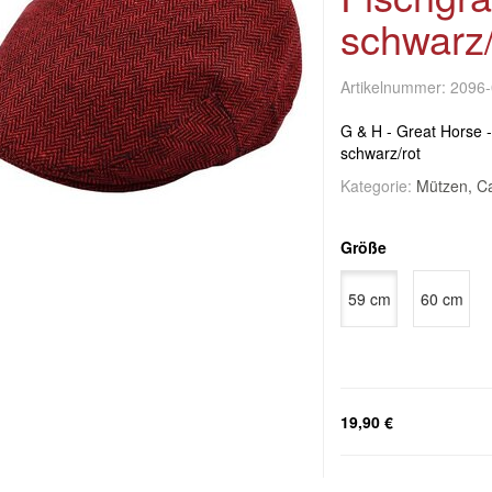
schwarz/
Artikelnummer:
2096
G & H - Great Horse -
schwarz/rot
Kategorie:
Mützen, C
Größe
59 cm
60 cm
19,90 €