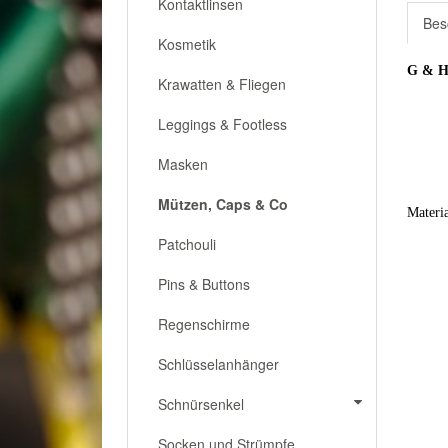
Kontaktlinsen
Bes
Kosmetik
G & H 
Krawatten & Fliegen
Leggings & Footless
Masken
Mützen, Caps & Co
Materi
Innen
Patchouli
Pins & Buttons
Regenschirme
Schlüsselanhänger
Schnürsenkel
Socken und Strümpfe