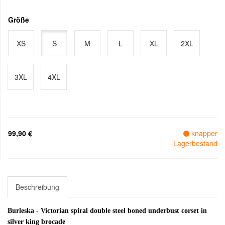
Größe
XS
S
M
L
XL
2XL
3XL
4XL
99,90 €
knapper
Lagerbestand
Beschreibung
Burleska - Victorian spiral double steel boned underbust corset in
silver king brocade