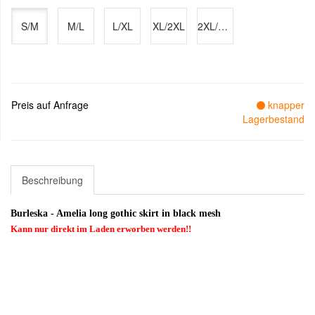
S/M
M/L
L/XL
XL/2XL
2XL/3XL
Preis auf Anfrage
knapper
Lagerbestand
Beschreibung
Burleska - Amelia long gothic skirt in black mesh
Kann nur direkt im Laden erworben werden!!