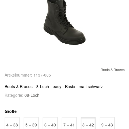
Boots & Braces
Artikelnummer:
1137-005
Boots & Braces - 8-Loch - easy - Basic - matt schwarz
Kategorie:
08-Loch
Größe
4 = 38
5 = 39
6 = 40
7 = 41
8 = 42
9 = 43