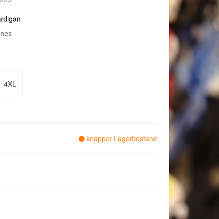
ardigan
enes
4XL
knapper Lagerbestand