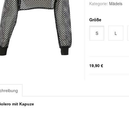
Kategorie:
Mädels
Größe
S
L
19,90 €
chreibung
Bolero mit Kapuze