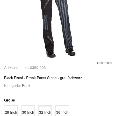
Black Pistol
Artikelnummer:
0350-003
Black Pistol - Freak Pants Stripe - grau/schwarz
Kategorie:
Punk
Größe
28 Inch
30 Inch
32 Inch
36 Inch