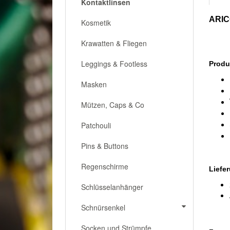
Kontaktlinsen
ARI
Kosmetik
Krawatten & Fliegen
Leggings & Footless
Produ
Masken
Mützen, Caps & Co
Patchouli
Pins & Buttons
Regenschirme
Liefe
Schlüsselanhänger
Schnürsenkel
Socken und Strümpfe