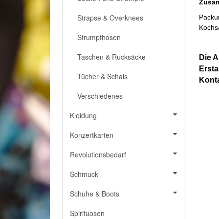
Zusa
Strapse & Overknees
Packun
Kochs
Strumpfhosen
Taschen & Rucksäcke
Die A
Ersta
Tücher & Schals
Konta
Verschiedenes
Kleidung
Konzertkarten
Revolutionsbedarf
Schmuck
Schuhe & Boots
Spirituosen